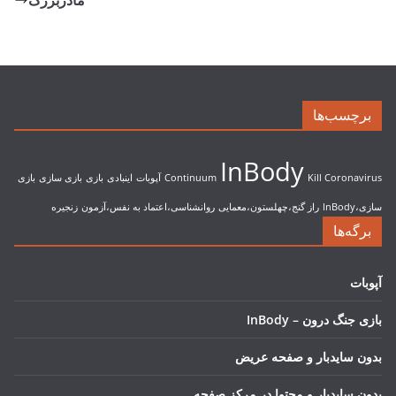
برچسب‌ها
InBody
Kill Coronavirus
Continuum
آپوبات
اینبادی
بازی
بازی سازی
بازی
سازی،InBody
راز گنج،چهلستون،معمایی
روانشناسی،اعتماد به نفس،آزمون
زنجیره
برگه‌ها
آپوبات
بازی جنگ درون – InBody
بدون سایدبار و صفحه عریض
بدون سایدبار و محتوا در مرکز صفحه